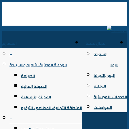
مجال عملنا
المشاريع
السياحة
–
الرعاية الصحية
الوجهة الوطنية للترفيه والسياحة
البيع بالتجزئة
الضيافة
التعليم
الحديقة المائية
الخدمات اللوجستية
المدينة الترفيهية
المواصلات
المنطقة التجارية، المطاعم ، الترفيه
–