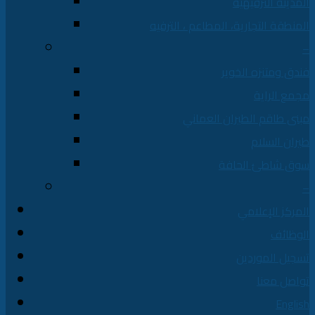
المدينة الترفيهية
المنطقة التجارية، المطاعم ، الترفيه
–
فندق ومتنزه الخوير
مجمع الراية
مبنى طاقم الطيران العماني
طيران السلام
سوق شاطئ الحافة
–
المركز الإعلامي
الوظائف
تسجيل الموردين
تواصل معنا
English