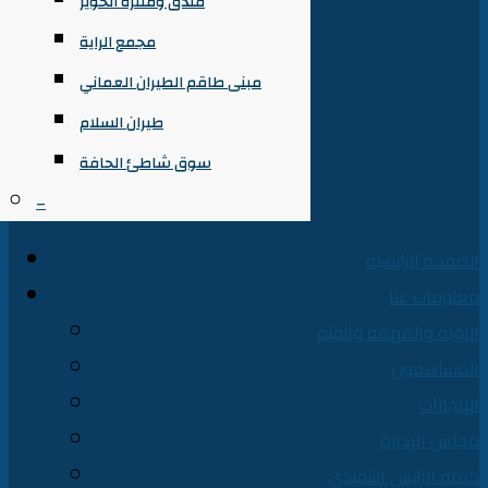
فندق ومتنزه الخوير
مجمع الراية
مبنى طاقم الطيران العماني
طيران السلام
سوق شاطئ الحافة
–
الصفحة الرئيسية
معلومات عنا
الرؤية والمهمة والقِيَم
المساهمون
الإنجازات
مجلس الإدارة
كلمة الرئيس التنفيذي