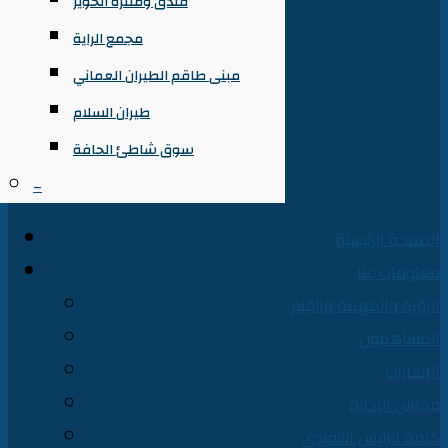
فندق ومتنزه الخوير
مجمع الراية
مبنى طاقم الطيران العماني
طيران السلام
سوق شاطئ الحافة
–
الصفحة الرئيسية
معلومات عنا
الرؤية والمهمة والقِيَم
المساهمون
الإنجازات
مجلس الإدارة
كلمة الرئيس التنفيذي