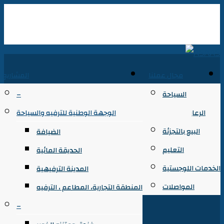
مجال عملنا
المشاريع
السياحة
–
الرعاية الصحية
الوجهة الوطنية للترفيه والسياحة
البيع بالتجزئة
الضيافة
التعليم
الحديقة المائية
الخدمات اللوجستية
المدينة الترفيهية
المواصلات
المنطقة التجارية، المطاعم ، الترفيه
–