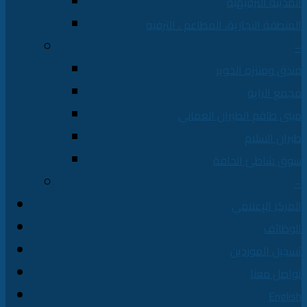
المدينة الترفيهية
المنطقة التجارية، المطاعم ، الترفيه
–
فندق ومتنزه الخوير
مجمع الراية
مبنى طاقم الطيران العماني
طيران السلام
سوق شاطئ الحافة
–
المركز الإعلامي
الوظائف
تسجيل الموردين
تواصل معنا
English