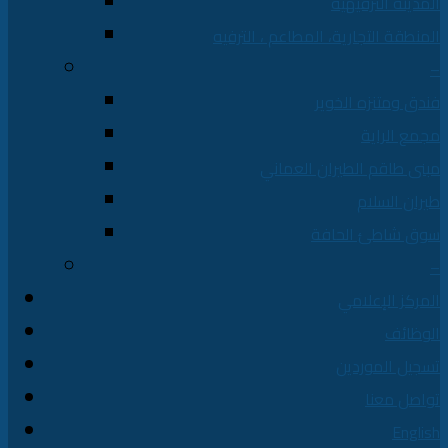
المدينة الترفيهية
المنطقة التجارية، المطاعم ، الترفيه
–
فندق ومتنزه الخوير
مجمع الراية
مبنى طاقم الطيران العماني
طيران السلام
سوق شاطئ الحافة
–
المركز الإعلامي
الوظائف
تسجيل الموردين
تواصل معنا
English