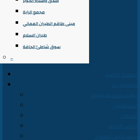
فندق ومتنزه الخوير
مجمع الراية
مبنى طاقم الطيران العماني
طيران السلام
سوق شاطئ الحافة
–
الصفحة الرئيسية
معلومات عنا
الرؤية والمهمة والقِيَم
المساهمون
الإنجازات
مجلس الإدارة
كلمة الرئيس التنفيذي