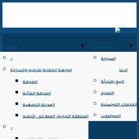
مجال عملنا
المشاريع
السياحة
–
الرعاية الصحية
الوجهة الوطنية للترفيه والسياحة
البيع بالتجزئة
الضيافة
التعليم
الحديقة المائية
الخدمات اللوجستية
المدينة الترفيهية
المواصلات
المنطقة التجارية، المطاعم ، الترفيه
–